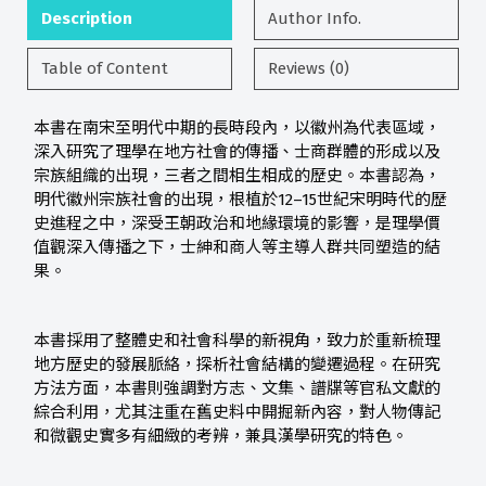
Description
Author Info.
Table of Content
Reviews (0)
本書在南宋至明代中期的長時段內，以徽州為代表區域，
深入研究了理學在地方社會的傳播、士商群體的形成以及
宗族組織的出現，三者之間相生相成的歷史。本書認為，
明代徽州宗族社會的出現，根植於12–15世紀宋明時代的歷
史進程之中，深受王朝政治和地緣環境的影響，是理學價
值觀深入傳播之下，士紳和商人等主導人群共同塑造的結
果。
本書採用了整體史和社會科學的新視角，致力於重新梳理
地方歷史的發展脈絡，探析社會結構的變遷過程。在研究
方法方面，本書則強調對方志、文集、譜牒等官私文獻的
綜合利用，尤其注重在舊史料中開掘新內容，對人物傳記
和微觀史實多有細緻的考辨，兼具漢學研究的特色。