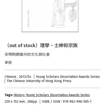
（out of stock）理學、士紳和宗族
宋明時期徽州的文化與社會
章毅
Chinese , 2013/04
Young Scholars Dissertation Awards Series
The Chinese University of Hong Kong Press
Tags:
History
,
Young Scholars Dissertation Awards Series
229 x 152 mm , 268pp
ISBN / ISSN : 978-962-996-505-1