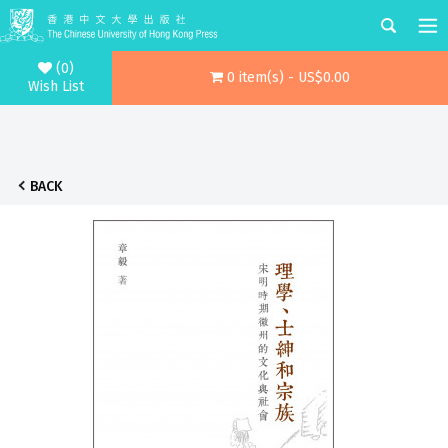
(0)
0 item(s) - US$0.00
Wish List
BACK