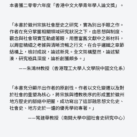
本書獲二零零六年度「香港中文大學青年學人論文獎」。
「本書於徽州宗族社會歷史之研究，實為別出手眼之作。
作者在充分掌握相關領域研究狀況之下，由思想與制度、
觀念與社會現實互動處著眼，用豐富舊文獻中之新材料，
以周密精細之考據與清晰流暢之行文，在合乎邏輯之章節
結構上，檢討成說，論述新見。全文架構整然，論述緊
湊，研究極具深度，論析創獲頗多。」
——朱鴻林教授（香港理工大學人文學院中國文化系）
「本書充分顯示出作者的原創性。作者以文化變遷以及對
於社會的重塑為核心，將宗族與禮教秩序的形成置於徽州
地方歷史的脈絡中把握，成功寫出了這部融思想文化史、
社會史、地方史於一爐的優秀學術專著。」
——常建華教授（南開大學中國社會史研究中心）