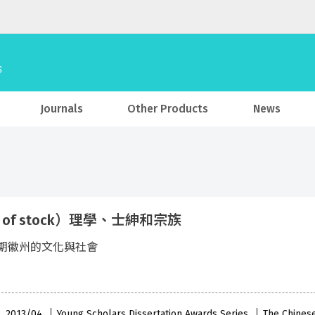
Journals
Other Products
News
t of stock）理學、士紳和宗族
期徽州的文化與社會
 , 2013/04
Young Scholars Dissertation Awards Series
The Chines