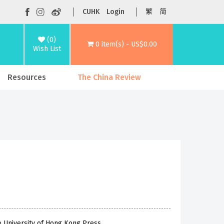
CUHK
Login
繁
简
(0)
0 item(s) - US$0.00
Wish List
Resources
The China Review
e University of Hong Kong Press