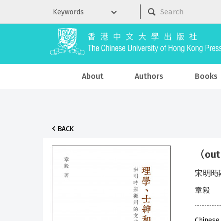
About
Authors
Books
BACK
（ou
宋明時
章毅
Chinese