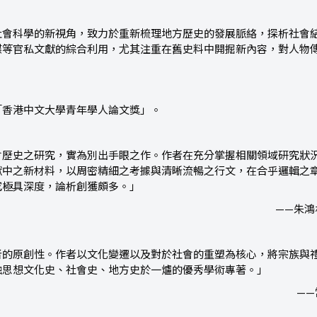
社會科學的新視角，致力於重新梳理地方歷史的發展脈絡，探析社會
牒等官私文獻的綜合利用，尤其注重在舊史料中開掘新內容，對人物
「香港中文大學青年學人論文獎」。
會歷史之研究，實為別出手眼之作。作者在充分掌握相關領域研究狀
獻中之新材料，以周密精細之考據與清晰流暢之行文，在合乎邏輯之
究極具深度，論析創獲頗多。」
——朱
者的原創性。作者以文化變遷以及對於社會的重塑為核心，將宗族與
融思想文化史、社會史、地方史於一爐的優秀學術專著。」
—