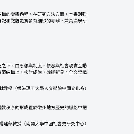
結構的變遷過程。在研究方法方面，本書則強
傳記和微觀史實多有細緻的考辨，兼具漢學研
況之下，由思想與制度、觀念與社會現實互動
章節結構上，檢討成說，論述新見。全文架構
鴻林教授（香港理工大學人文學院中國文化系）
禮教秩序的形成置於徽州地方歷史的脈絡中把
—常建華教授（南開大學中國社會史研究中心）