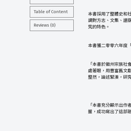
Table of Content
本書採用了整體史和
調對方志、文集、譜
Reviews (0)
究的特色。
本書獲二零零六年度
「本書於徽州宗族社
處著眼，用豐富舊文
整然，論述緊湊，研
「本書充分顯示出作
握，成功寫出了這部