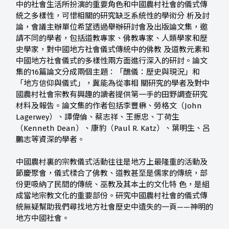
中的社會生活所扮演的重要角色和中國農村社會的儀式傳
統之多樣性，可惜相關的研究缺乏系統性的學術分 析及討
論，會議主辦單位希望透過舉辦研討會及出版論文集，邀
請不同的學者，包括道教專家、佛教專家、人類學家和歷
史學家，對中國地方社會儀式傳統中的佛教 及道教元素和
中國地方社會儀式的多樣性兩方面進行深入的研討。論文
集的16篇論文分成兩個主題：「醮儀：歷史與現況」和
「地方信仰與儀式」，冀能為從事相 關研究的學者及對中
國農村社會宗教有興趣的讀者提供第一手的田野調查研究
材料及報告。論文集的作者包括李豐楙、勞格文（John
Lagerwey）、譚偉倫、蔡志祥、王振忠、丁荷生
（Kenneth Dean）、康豹（Paul R. Katz）、葉明生、呂
鵬志等資深的學者。
中國農村裏的宗教儀式活動往往是地方上最隆重的活動及
節慶聚會，儀式楺合了佛教、道教甚至是儒家的傳統，部
份更吸納了民間的傳統、巫教及其本土的文化特 色，是組
成當地宗教文化的重要部份。研究中國農村社會的儀式傳
統無疑幫助我們尋找地方社會歷史中遺失的一頁——神明的
地方中國社會。