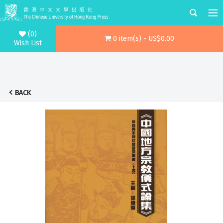
(0)
0 item(s) - US$0.00
Wish List
BACK