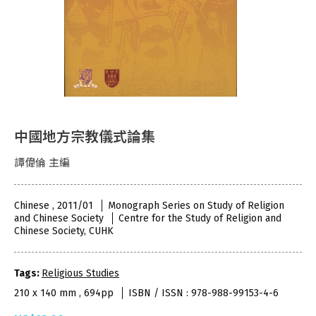
中國地方宗教儀式論集
譚偉倫 主編
Chinese , 2011/01
Monograph Series on Study of Religion
and Chinese Society
Centre for the Study of Religion and
Chinese Society, CUHK
Tags:
Religious Studies
210 x 140 mm , 694pp
ISBN / ISSN : 978-988-99153-4-6