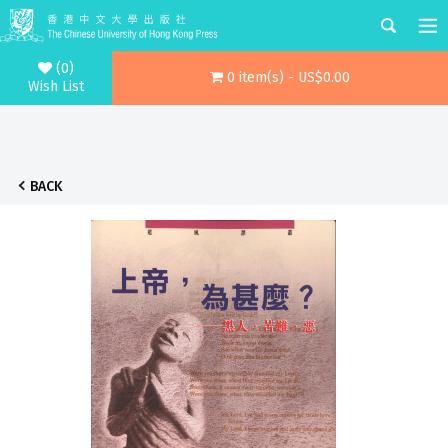
(0)
0 item(s) - US$0.00
Wish List
BACK