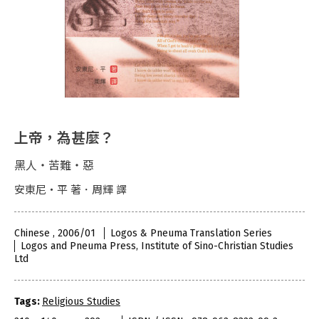
上帝，為甚麼？
黑人‧苦難‧惡
安東尼‧平 著．周輝 譯
Chinese , 2006/01
Logos & Pneuma Translation Series
Logos and Pneuma Press, Institute of Sino-Christian Studies
Ltd
Tags:
Religious Studies