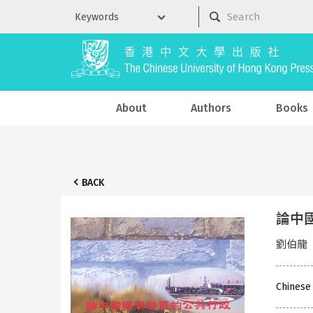
About
Authors
Books
BACK
論中
劉伯龍
Chinese