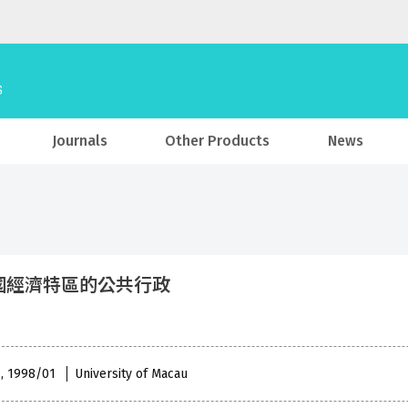
Journals
Other Products
News
國經濟特區的公共行政
 , 1998/01
University of Macau