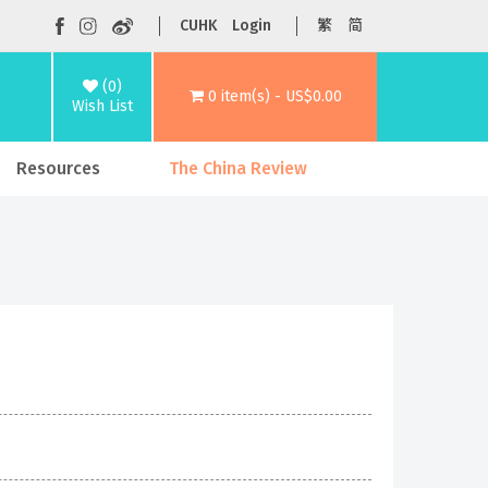
CUHK
Login
繁
简
(0)
0 item(s) - US$0.00
Wish List
Resources
The China Review