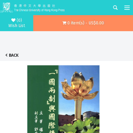
(0)
0 item(s) - US$0.00
Wish List
BACK