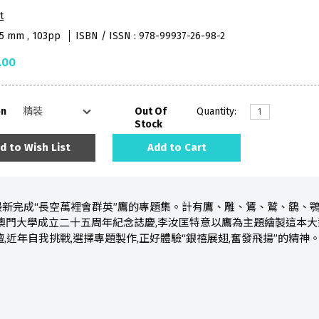
t
15 mm , 103pp
ISBN / ISSN : 978-99937-26-98-2
.00
on
Out Of
Quantity:
Stock
d to Wish List
Add to Cart
新完成“長空萬裡會群英”鷹的專題集。計有鷹、雕、鵟、鷲、鷂、鶚
年是澳門大學成立二十五周年紀念誌慶,李汝匡特意以鷹為主題繪製這本
,近年自我挑戰,選擇專題製作,正好體驗“銀禧展翅,奮發飛揚”的精神