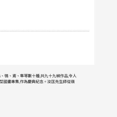
、鴞、鳶、隼等數十種,共九十九幀作品,令人
大型國畫專集,作為慶典紀念。汝匡先生師從嶺
。