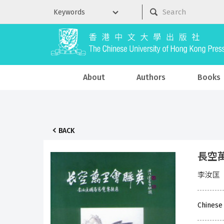
About
Authors
Books
BACK
長空
李汝匡
Chinese