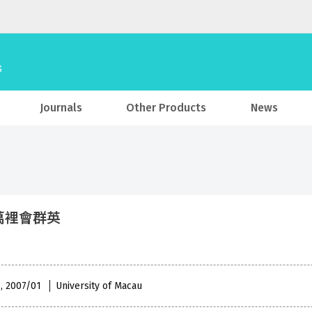
Journals
Other Products
News
萬裡會群英
 , 2007/01
University of Macau