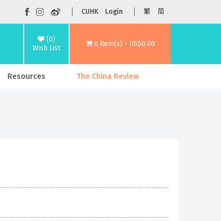
CUHK
Login
繁
简
(0)
0 item(s) - US$0.00
Wish List
Resources
The China Review