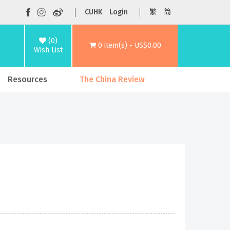
CUHK
Login
繁
简
(0)
0 item(s) - US$0.00
Wish List
Resources
The China Review