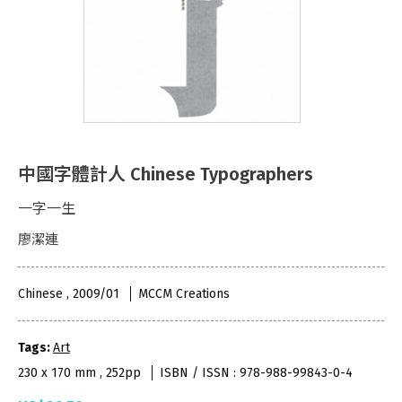
中國字體計人 Chinese Typographers
一字一生
廖潔連
Chinese , 2009/01
MCCM Creations
Tags:
Art
230 x 170 mm , 252pp
ISBN / ISSN : 978-988-99843-0-4