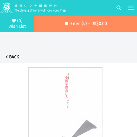
(0)
0 item(s) - US$0.00
Wish List
BACK