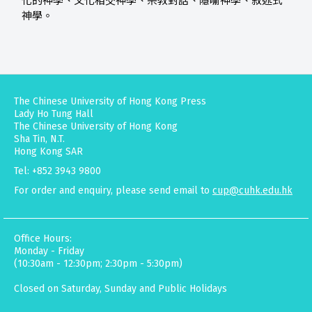
化的神學、文化相交神學、宗教對話、隱喻神學、敘述式
神學。
The Chinese University of Hong Kong Press
Lady Ho Tung Hall
The Chinese University of Hong Kong
Sha Tin, N.T.
Hong Kong SAR
Tel: +852 3943 9800
For order and enquiry, please send email to
cup@cuhk.edu.hk
Office Hours:
Monday - Friday
(10:30am - 12:30pm; 2:30pm - 5:30pm)
Closed on Saturday, Sunday and Public Holidays