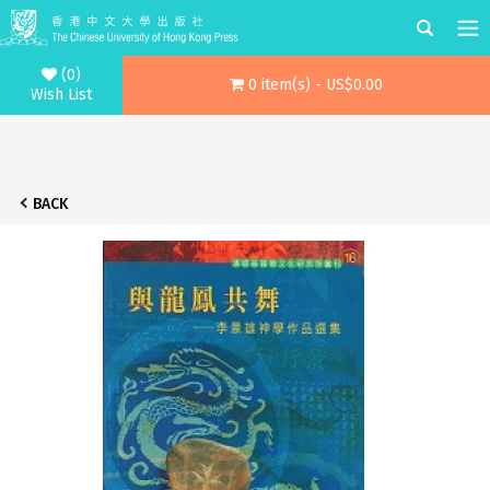
(0)
0 item(s) - US$0.00
Wish List
BACK