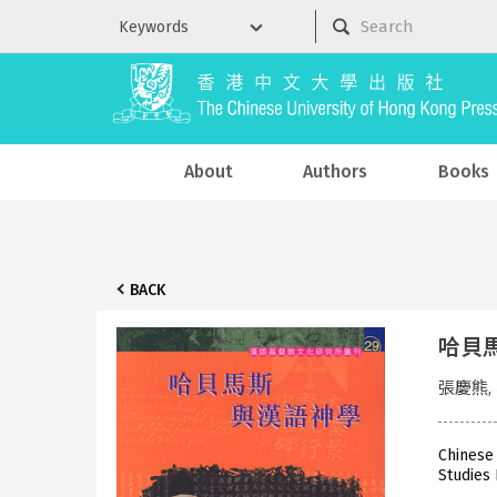
About
Authors
Books
BACK
哈貝
張慶熊,
Chinese
Studies 