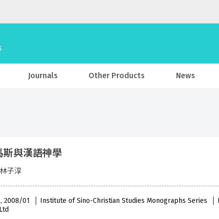
Journals
Other Products
News
馬斯與漢語神學
 林子淳
 , 2008/01
Institute of Sino-Christian Studies Monographs Series
Ltd