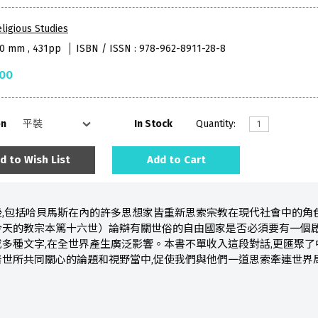
ligious Studies
40 mm , 431pp
ISBN / ISSN : 978-962-8911-28-8
.00
on
In Stock
Quantity:
d to Wish List
Add to Cart
後,包括哈貝馬斯在內的許多思想家皆重新思索宗教在現代社會中的角
今天的教宗本篤十六世）論辯有關世俗的自由國家是否必須要有一個
多種文字,在全世界產生廣泛影響。本書不單收入這段對話,更匯聚了
世所共同關心的論題和視野當中,促使我們與他們一道思索牽連世界