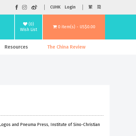
CUHK
Login
繁
简
(0)
0 item(s) - US$0.00
Wish List
Resources
The China Review
Logos and Pneuma Press, Institute of Sino-Christian