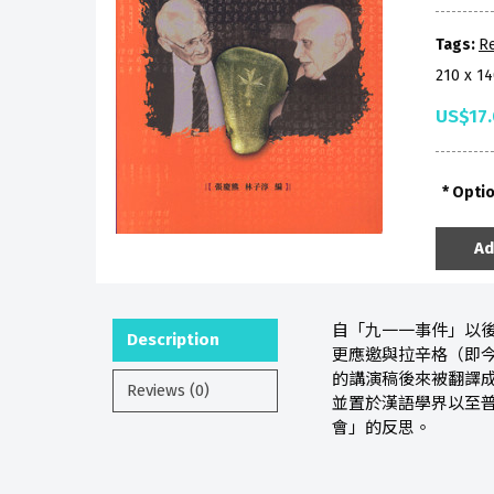
Tags:
Re
210 x 1
US$17
Opti
Ad
自「九一一事件」以
Description
更應邀與拉辛格（即
的講演稿後來被翻譯成
Reviews (0)
並置於漢語學界以至普
會」的反思。