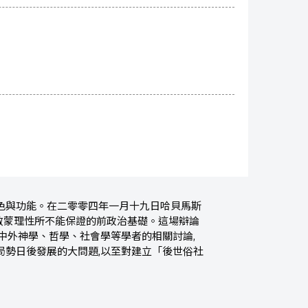
色與功能。在二零零四年一月十九日哈貝馬斯
啟蒙理性所不能保證的前政治基礎。這場辯論
中外神學、哲學、社會學等學者的相關討論,
局勢日後發展的大問題,以至對建立「後世俗社