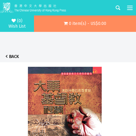
(0)
0 item(s) - US$0.00
Wish List
BACK