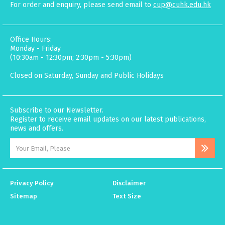
For order and enquiry, please send email to
cup@cuhk.edu.hk
Office Hours:
Monday - Friday
(10:30am - 12:30pm; 2:30pm - 5:30pm)
Closed on Saturday, Sunday and Public Holidays
Subscribe to our Newsletter.
Register to receive email updates on our latest publications,
news and offers.
Privacy Policy
Disclaimer
Sitemap
Text Size