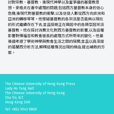
討對宗教、基督教、後現代神學以及富爭議的基督教思
想。麥格夫在書中處理的問題,包括西方基督教本身的信心
危機,後現代對基督教的衝擊,以及信徒人數從西方向非洲和
亞洲的轉移等等。他懷疑基督教的各宗派是否能夠以現在
的形式繼續存在下去,並且探察正在興起中的各類型超宗派
基督教。他在探討消費文化對西方基督教的影響,以及這種
影響對傳福音和教會增長的處理方式所帶來的變化。他最
後還考證了學術神學與教會生活之間的隔閡,並且以具深度
的葛蘭西分析方法,解釋這種情況出現的緣由,提出補救的方
案。
The Chinese University of Hong Kong Press
Lady Ho Tung Hall
The Chinese University of Hong Kong
Sha Tin, N.T.
Hong Kong SAR
Tel: +852 3943 9800