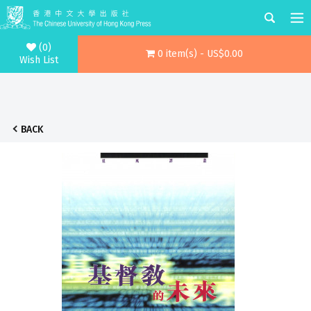
(0)
0 item(s) - US$0.00
Wish List
BACK