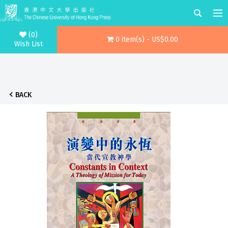
(0)
0 item(s) - US$0.00
Wish List
BACK