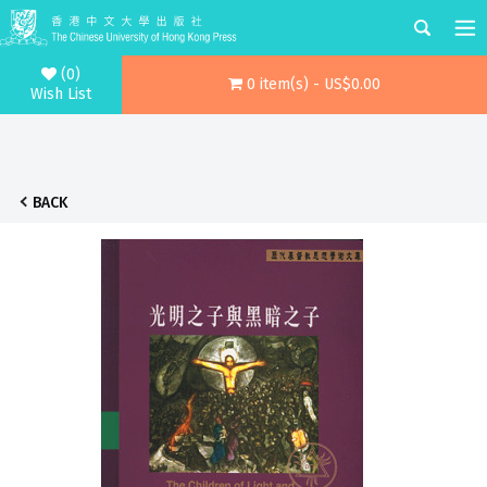
(0)
0 item(s) - US$0.00
Wish List
BACK