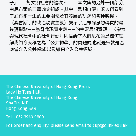
子」——對文明社會的進攻。 本文集的另外一個部分,
由尼布爾的三篇論文組成。其中「思想自傳」讓人們看到
了尼布爾一生的主要關懷及其發展的軌跡和各種契機。
〈奧古斯丁的政治現實主義〉揭示了尼布爾思想轉向的最
後落腳點——基督教現實主義——的主要思想資源。〈宗教
與現代社會中的社會行動〉則告訴了人們尼布爾是如何理
解我們今天稱之為「公共神學」的問題的,也就是宗教是否
應當介入公共領域,以及如何介入公共領域。
The Chinese University of Hong Kong Press
Lady Ho Tung Hall
The Chinese University of Hong Kong
Sha Tin, N.T.
Hong Kong SAR
Tel: +852 3943 9800
For order and enquiry, please send email to
cup@cuhk.edu.hk