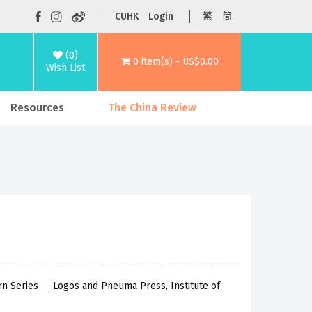
CUHK
Login
繁
简
(0)
0 item(s) - US$0.00
Wish List
Resources
The China Review
rn Series
Logos and Pneuma Press, Institute of