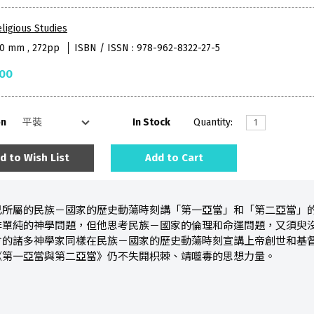
ligious Studies
40 mm , 272pp
ISBN / ISSN : 978-962-8322-27-5
.00
on
In Stock
Quantity:
d to Wish List
Add to Cart
己所屬的民族－國家的歷史動蕩時刻講「第一亞當」和「第二亞當」
非單純的神學問題，但他思考民族－國家的倫理和命運問題，又須臾
會的諸多神學家同樣在民族－國家的歷史動蕩時刻宣講上帝創世和基
《第一亞當與第二亞當》仍不失開枳棘、靖噬毒的思想力量。