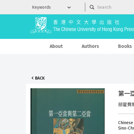
About
Authors
Books
BACK
第一
朋霍費爾
Chinese
Sino-Chr