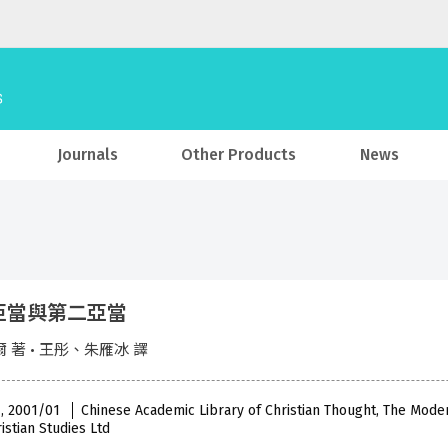
Journals
Other Products
News
亞當與第二亞當
 著 • 王彤、朱雁冰 譯
 , 2001/01
Chinese Academic Library of Christian Thought, The Mode
istian Studies Ltd