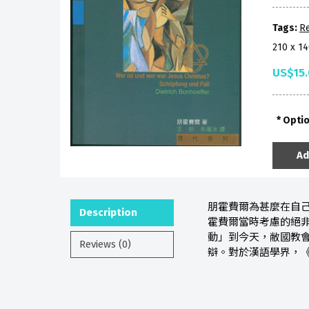
Tags:
Re
210 x 1
US$15
Opti
Ad
朋霍費爾為甚麼在自
Description
霍費爾當時考慮的絕
動」到今天，敝國教
Reviews (0)
辯。對於漢語學界，