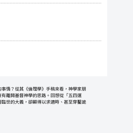
的事情？從其《倫理學》手稿來看，神學家朋
沒有離開基督神學的思路。回想從「五四運
督臨世的大義，卻顯得以求適時、甚至穿鑿詭