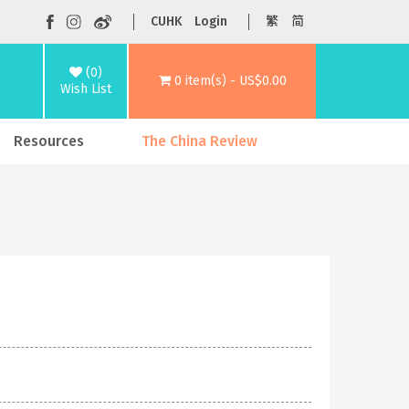
CUHK
Login
繁
简
(0)
0 item(s) - US$0.00
Wish List
Resources
The China Review