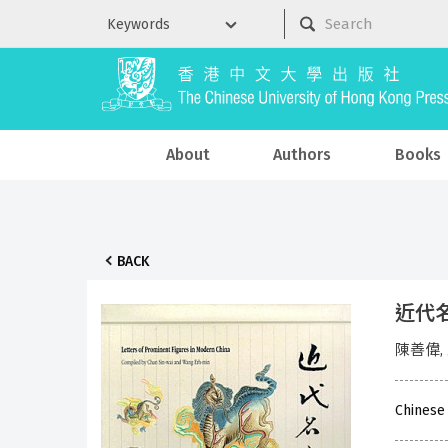
About
Authors
Books
BACK
近代
陳善偉,
Chinese