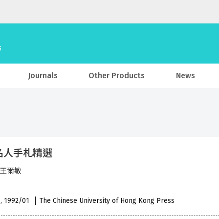
Journals
Other Products
News
名人手札精選
 王爾敏
 , 1992/01
The Chinese University of Hong Kong Press