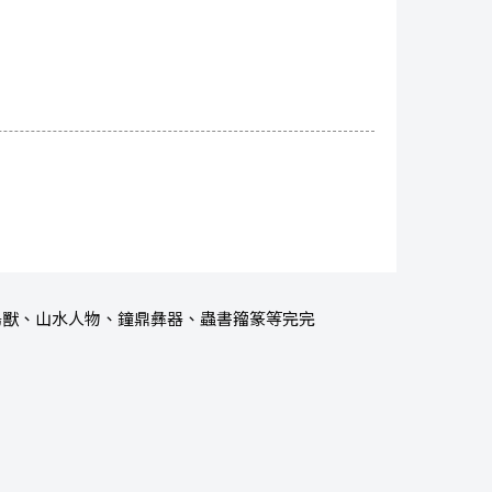
卉鳥獸、山水人物、鐘鼎彝器、蟲書籀篆等完完