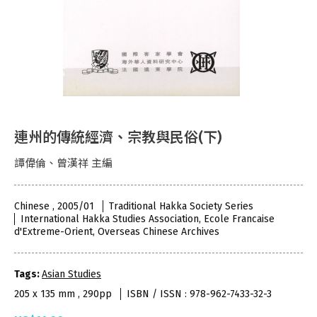
連州的傳統經濟、宗教與民俗(下)
譚偉倫、曾漢祥 主編
Chinese , 2005/01
Traditional Hakka Society Series
International Hakka Studies Association, Ecole Francaise
d'Extreme-Orient, Overseas Chinese Archives
Tags:
Asian Studies
205 x 135 mm , 290pp
ISBN / ISSN : 978-962-7433-32-3