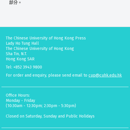
部分。
The Chinese University of Hong Kong Press
Lady Ho Tung Hall
The Chinese University of Hong Kong
Sha Tin, N.T.
Hong Kong SAR
Tel: +852 3943 9800
For order and enquiry, please send email to
cup@cuhk.edu.hk
Office Hours:
Monday - Friday
(10:30am - 12:30pm; 2:30pm - 5:30pm)
Closed on Saturday, Sunday and Public Holidays