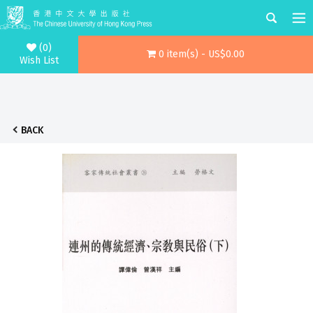
(0)
0 item(s) - US$0.00
Wish List
BACK