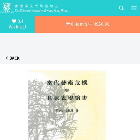
(0)
0 item(s) - US$0.00
Wish List
BACK