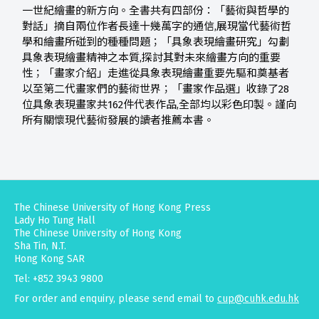
一世紀繪畫的新方向。全書共有四部份：「藝術與哲學的
對話」摘自兩位作者長達十幾萬字的通信,展現當代藝術哲
學和繪畫所碰到的種種問題；「具象表現繪畫研究」勾劃
具象表現繪畫精神之本質,探討其對未來繪畫方向的重要
性；「畫家介紹」走進從具象表現繪畫重要先驅和奠基者
以至第二代畫家們的藝術世界；「畫家作品選」收錄了28
位具象表現畫家共162件代表作品,全部均以彩色印製。謹向
所有關懷現代藝術發展的讀者推薦本書。
The Chinese University of Hong Kong Press
Lady Ho Tung Hall
The Chinese University of Hong Kong
Sha Tin, N.T.
Hong Kong SAR
Tel: +852 3943 9800
For order and enquiry, please send email to
cup@cuhk.edu.hk