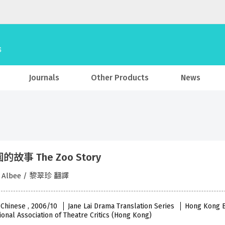
Journals
Other Products
News
故事 The Zoo Story
d Albee / 黎翠珍 翻譯
 Chinese , 2006/10
Jane Lai Drama Translation Series
Hong Kong Ba
ional Association of Theatre Critics (Hong Kong)