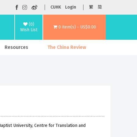
CUHK
Login
繁
简
(0)
0 item(s) - US$0.00
Wish List
Resources
The China Review
ptist University, Centre for Translation and