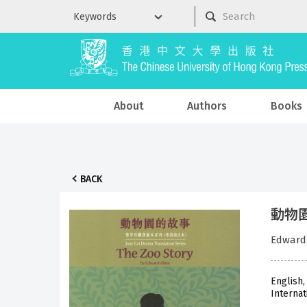
About
Authors
Books
BACK
動物園的
Edwar
English,
Internat