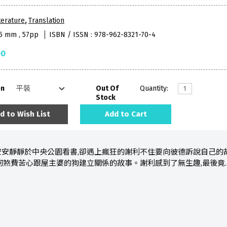
terature
,
Translation
35 mm , 57pp
ISBN / ISSN : 978-962-8321-70-4
00
on
Out Of
Quantity:
Stock
d to Wish List
Add to Cart
安靜靜於中央公園看書,卻遇上瘋狂的謝利不住要向彼德訴說自己的故
何煞費苦心跟屋主婆的狗建立關係的故事。謝利感到了無生趣,最後竟