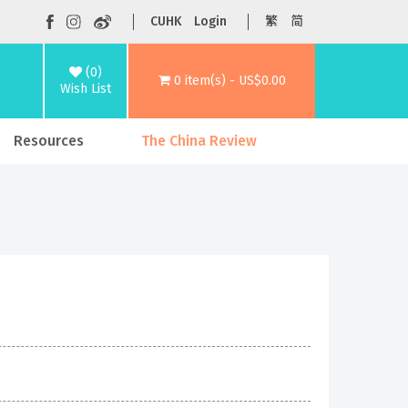
CUHK
Login
繁
简
(0)
0 item(s) - US$0.00
Wish List
Resources
The China Review