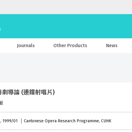
Journals
Other Products
News
劇導論 (連鐳射唱片)
著
 , 1999/01
Cantonese Opera Research Programme, CUHK