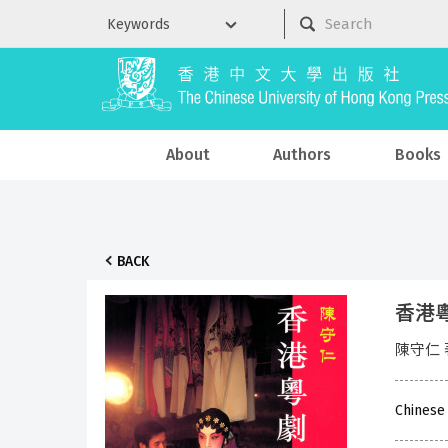
About
Authors
Books
BACK
香港粵
陳守仁 
Chinese