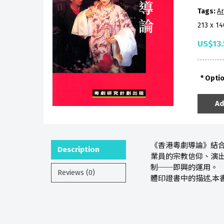
Tags:
Ar
213 x 1
US$13.
Opti
Ad
《香港粵劇導論》結
Description
業員的宗教信仰、演出
制──即興的運用。
Reviews (0)
體印證書中的描述,本