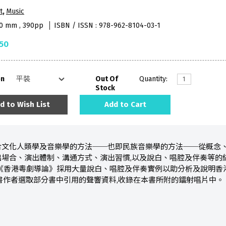
t
,
Music
40 mm , 390pp
ISBN / ISSN : 978-962-8104-03-1
50
on
Out Of
Quantity:
Stock
d to Wish List
Add to Cart
合文化人類學及音樂學的方法──也即民族音樂學的方法──從概念
場合、演出體制、溝通方式、演出習慣,以及說白、唱腔及伴奏等的
 《香港粵劇導論》採用大量說白、唱腔及伴奏實例以助分析及說明香
書作者選取部分書中引用的聲響資料,收錄在本書所附的鐳射唱片中。