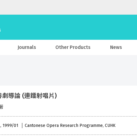
Journals
Other Products
News
劇導論 (連鐳射唱片)
著
 , 1999/01
Cantonese Opera Research Programme, CUHK