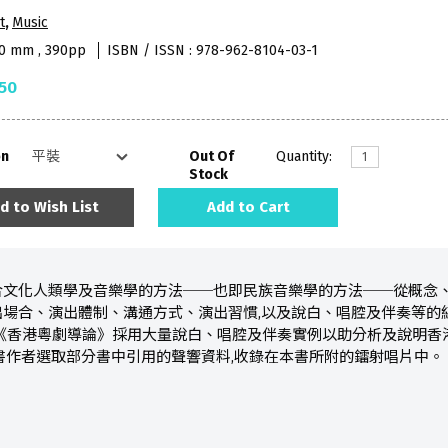
t
,
Music
40 mm , 390pp
ISBN / ISSN : 978-962-8104-03-1
50
on
Out Of
Quantity:
Stock
d to Wish List
Add to Cart
合文化人類學及音樂學的方法──也即民族音樂學的方法──從概念
場合、演出體制、溝通方式、演出習慣,以及說白、唱腔及伴奏等的
 《香港粵劇導論》採用大量說白、唱腔及伴奏實例以助分析及說明香
書作者選取部分書中引用的聲響資料,收錄在本書所附的鐳射唱片中。