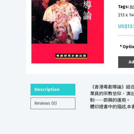
Tags:
Ar
213 x 1
US$13.
Opti
Ad
《香港粵劇導論》結
Description
業員的宗教信仰、演出
制──即興的運用。
Reviews (0)
體印證書中的描述,本