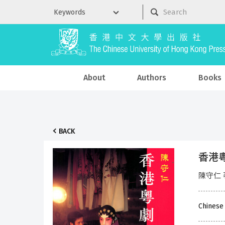
About
Authors
Books
BACK
香港粵
陳守仁 
Chinese