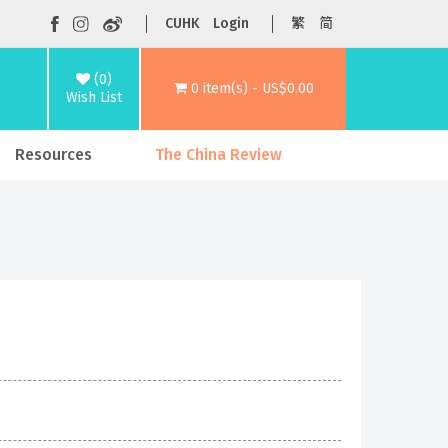
CUHK
Login
繁
简
(0)
0 item(s) - US$0.00
Wish List
Resources
The China Review