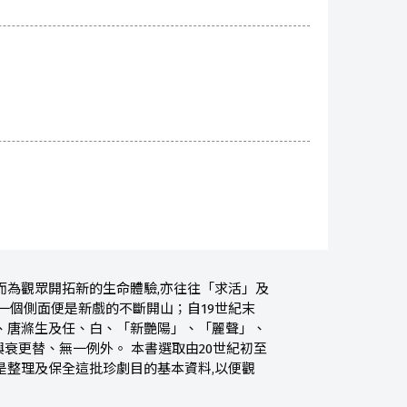
而為觀眾開拓新的生命體驗,亦往往「求活」及
一個側面便是新戲的不斷開山；自19世紀末
、唐滌生及任、白、「新艷陽」、「麗聲」、
衰更替、無一例外。 本書選取由20世紀初至
的是整理及保全這批珍劇目的基本資料,以便觀