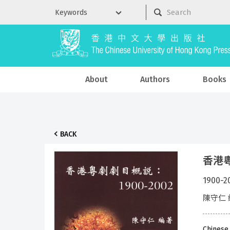
About
Authors
Books
BACK
香港
1900-2
陳守仁 
Chinese