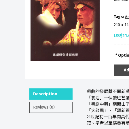
Tags:
Ar
210 x 1
US$11.
Opti
Ad
戲曲的發展離不開新戲
Description
「養活」一個戲班甚劇
「粵劇中興」期開山
Reviews (0)
「大龍鳳」、「頌新聲
21世紀初一百年間具
眾、學者以至演員有參