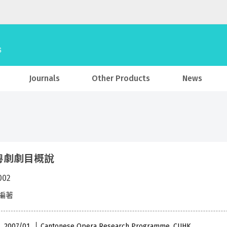
Journals
Other Products
News
粵劇劇目概說
002
編著
 , 2007/01
Cantonese Opera Research Programme, CUHK