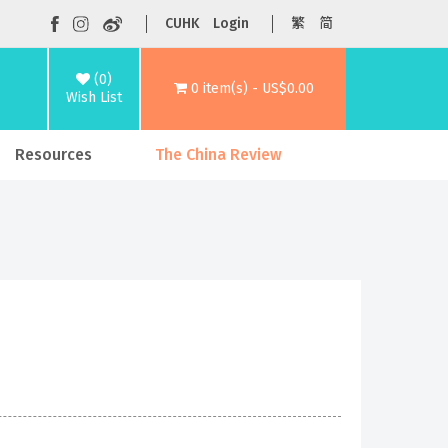
CUHK
Login
繁
简
(0)
0 item(s) - US$0.00
Wish List
Resources
The China Review