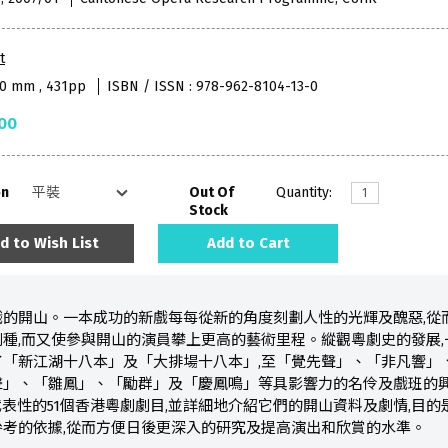
t
40 mm , 431pp
ISBN / ISSN : 978-962-8104-13-0
00
on
Out Of
Quantity:
Stock
d to Wish List
Add to Cart
的開山。一本成功的新戲每每從新的角度刻劃人性的光輝及醜惡,從
種,而又使參與開山的演員攀上更高的藝術里程。縱觀粵劇史的發展,
了「新江湖十八本」及「大排場十八本」,至「覺先聲」、「非凡響」
」、「雛鳳」、「勵群」及「慶鳳鳴」等具影響力的名伶及戲班的興
代表性的51個香港粵劇劇目,並詳細地介紹它們的開山資料及劇情,目
考的依據,從而方便日後更深入的研究及提高演出和欣賞的水準。