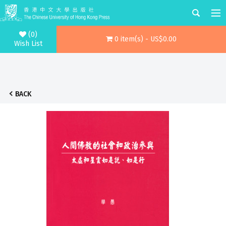
(0)
0 item(s) - US$0.00
Wish List
BACK