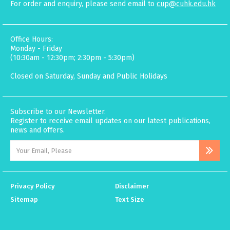
For order and enquiry, please send email to
cup@cuhk.edu.hk
Office Hours:
Monday - Friday
(10:30am - 12:30pm; 2:30pm - 5:30pm)
Closed on Saturday, Sunday and Public Holidays
Subscribe to our Newsletter.
Register to receive email updates on our latest publications,
news and offers.
Privacy Policy
Disclaimer
Sitemap
Text Size