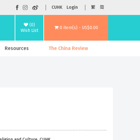
CUHK
Login
繁
简
(0)
0 item(s) - US$0.00
Wish List
Resources
The China Review
eligion and Culture, CUHK