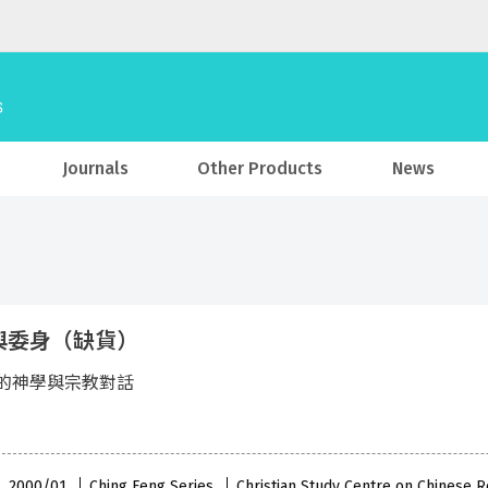
Journals
Other Products
News
與委身（缺貨）
的神學與宗教對話
 , 2000/01
Ching Feng Series
Christian Study Centre on Chinese R