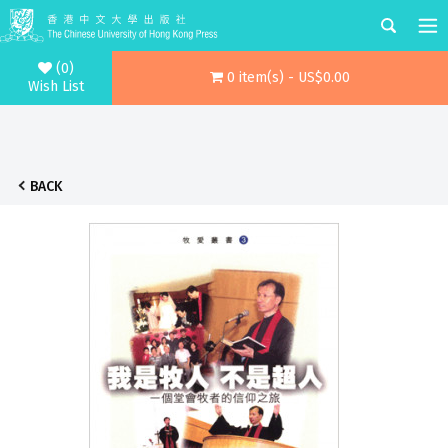
(0)
0 item(s) - US$0.00
Wish List
BACK