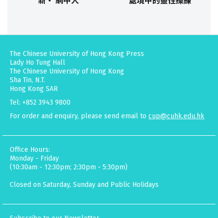
新‧ 網中人
處境中的靈性操練
The Chinese University of Hong Kong Press
Lady Ho Tung Hall
The Chinese University of Hong Kong
Sha Tin, N.T.
Hong Kong SAR
Tel: +852 3943 9800
For order and enquiry, please send email to
cup@cuhk.edu.hk
Office Hours:
Monday - Friday
(10:30am - 12:30pm; 2:30pm - 5:30pm)
Closed on Saturday, Sunday and Public Holidays