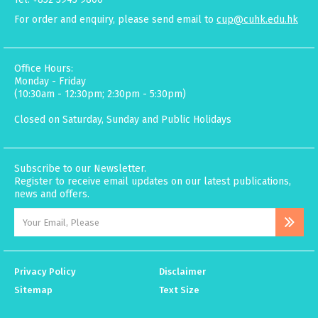
For order and enquiry, please send email to
cup@cuhk.edu.hk
Office Hours:
Monday - Friday
(10:30am - 12:30pm; 2:30pm - 5:30pm)
Closed on Saturday, Sunday and Public Holidays
Subscribe to our Newsletter.
Register to receive email updates on our latest publications,
news and offers.
Privacy Policy
Disclaimer
Sitemap
Text Size