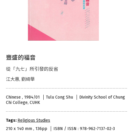
豐盛的福音
從「九七」所引發的反省
江大惠, 劉綺華
Chinese , 1984/01
Tulu Cong Shu
Divinity School of Chung
Chi College, CUHK
Tags:
Religious Studies
210 x 140 mm , 136pp
ISBN / ISSN : 978-962-7137-02-3