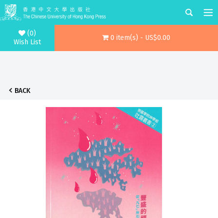
(0)
0 item(s) - US$0.00
Wish List
BACK