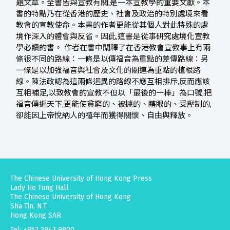
題文章。全書皆與宣教有關,是一本宣教學的重要文獻。本
書的特點乃在從香港的歷史、社會及政治的特別處境來看
教會的宣教使命。本書的作者更能從其個人對此特殊的處
境作深入的體會與反省。因此,這書是從事研究處境化宣教
學必讀的書。 作者在書中闡釋了在香港教會宣教事上有兩
條很不同的路線：一條是以傳福音為重點的差傳路線：另
一條是以加強福音與社會及文化的關連為重點的植根路
線。陳法政認為這兩條迴異的路線不應互相排斥,反而應該
互相補足,以致教會的宣教不但以「最後的一棒」為口號,把
福音傳遍天下,更能使貧窮的、被擄的、瞎眼的、受壓制的,
卻能因上帝悅納人的禧年而獲得關懷、自由與釋放。
The Chinese University of Hong Kong Press
Lady Ho Tung Hall
The Chinese University of Hong Kong
Sha Tin, N.T.
Hong Kong SAR
Tel: +852 3943 9800