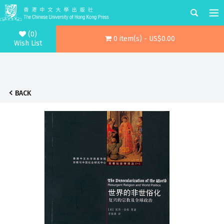
(0)
0 item(s) - US$0.00
Wish List
BACK