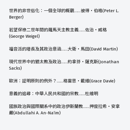
世界的非世俗化：一個全球的概觀……彼得‧伯格(Peter L.
Berger)
若望保祿二世年間的羅馬天主教主義……佐治‧威格
(George Weigel)
福音派的增長及其政治意涵……大衛‧馬田(David Martin)
現代世界中的猶太教及政治……約拿芬‧薩克斯(Jonathan
Sacks)
歐洲：証明原則的例外？……格雷思‧戴維(Grace Davie)
意義的追尋：中華人民共和國的宗教……杜維明
國族政治與國際關系中的政治伊斯蘭教……押度拉希‧安拿
嚴(Abdullahi A. An-Na’im)