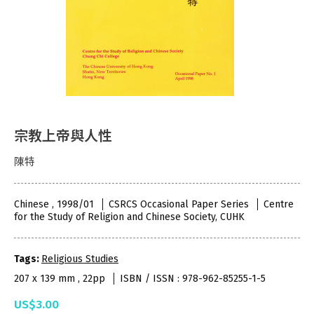
宗教上帝與人性
陳特
Chinese , 1998/01
CSRCS Occasional Paper Series
Centre
for the Study of Religion and Chinese Society, CUHK
Tags:
Religious Studies
207 x 139 mm , 22pp
ISBN / ISSN : 978-962-85255-1-5
US$3.00