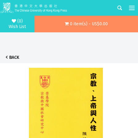
(0)
0 item(s) - US$0.00
Wish List
BACK