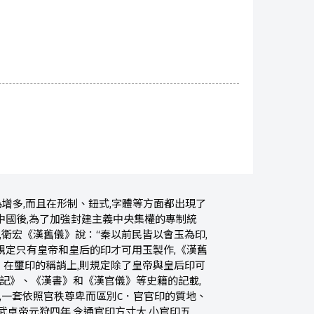
增多,而且在形制、鈕式,字體等方面都出現了
中國後,為了加強封建主義中央集權的專制統
,衛宏《漢舊儀》說：“秦以前民皆以會玉為印,
,規定只有皇帝和皇后的印才可用玉製作,《漢舊
”。在璽印的稱誚上,則規定除了皇帝與皇后印可
史記》、《漢書》和《漢官儀》等史籍的記載,
頒令,一套依照官秩尊卑而區別C．官官印的質地、
卓帝元狩四年,令通官印方寸大,小官印五