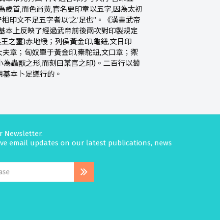
為歲首,而色尚黃,官名更印章以五字,因為太初
守相印文不足五字者以‘之’足也”。《漢書武帝
,基本上反映了經過武帝前後兩次對印製規定
某王之璽)赤地綬；列侯黃金印,龜鈕,文日印
大夫章；匈奴單于黃金印,橐駝鈕,文口章；禦
小為蟲獸之形,而刻曰某官之印)。二百行以蔔
期基本卜足遵行的。
r Newsletter.
eive email updates on our latest publications, news