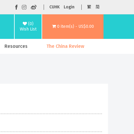
CUHK
Login
繁
简
(0)
0 item(s) - US$0.00
Wish List
Resources
The China Review