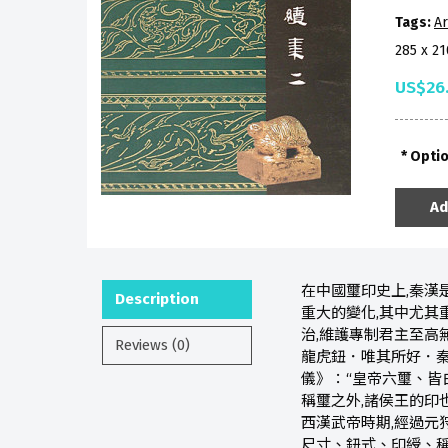
Tags:
Ar
285 x 2
US$26
Opti
Ad
在中國璽印史上,秦漢
Description
重大的變化,其中尤其
治,維護專制君主至高
Reviews (0)
龍虎鈕．唯其所好．秦
儀》：“皇帝六璽、皆
稱璽之外,諸侯王的印
西漢武帝時期,經過元狩
尺寸、鈕式、印綬、稱