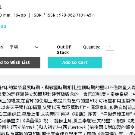
t
10 mm , 164pp
ISBN / ISSN : 978-962-7101-45-1
.00
on
Out Of
Quantity:
Stock
d to Wish List
Add to Cart
是?印的繁榮發展時期、與戰國時期相比,這個時期的璽印不僅數量大為
重要的是逐漸建立起體現封建等級觀念的一會官印制度。秦始皇統一
無上的權威,在官印的使用上,規定只有皇帝的璽印才可稱璽和用玉製作
以來天子獨以印稱璽,又獨以玉,群臣莫敢用”。漢承秦制,但略有增益
白玉螭虎鈕,皇后上璽,文與帝同”蔡邕《獨斷》亦雲：“皂後赤綬玉璽
也可稱璽,如《漢舊儀》說：“諸侯土印,黃金橐駝鈕,文門璽”。根據《
四年(西元前119年)和人初元午(西元前104年)前後兩次對印製的
謂以及字數的官印制度便完全建立起來了。應劭《漢官儀》雲：“孝武