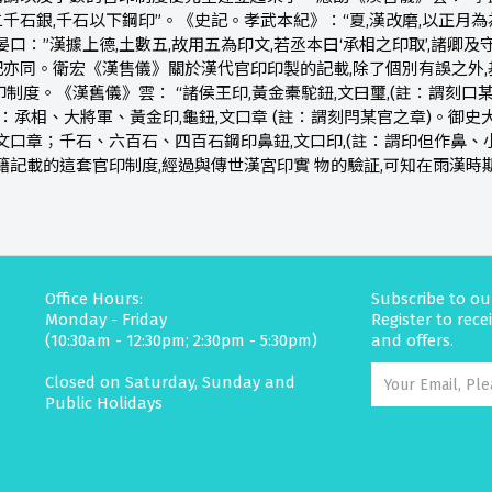
千石銀,千石以下鋼印”。《史記。孝武本紀》：“夏,漢改磨,以正月為
口：”漢據上德,土數五,故用五為印文,若丞本曰‘承相之印取’,諸卿及
亦同。衛宏《漢售儀》關於漢代官印印製的記載,除了個別有誤之外
制度。《漢舊儀》雲： “諸侯王印,黃金橐駝鈕,文曰璽,(註：謂刻口
)：承相、大將軍、黃金印,龜鈕,文口章 (註：謂刻閂某官之章)。御史
,文口章；千石、六百石、四百石鋼印鼻鈕,文口印,(註：謂印但作鼻、
籍記載的這套官印制度,經過與傳世漢宮印實 物的驗証,可知在雨漢時
Office Hours:
Subscribe to ou
Monday - Friday
Register to rec
(10:30am - 12:30pm; 2:30pm - 5:30pm)
and offers.
Closed on Saturday, Sunday and
Public Holidays