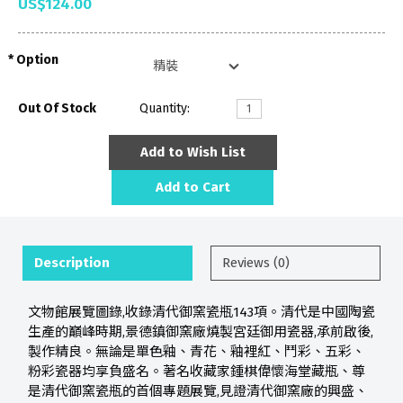
US$124.00
Option
Out Of Stock
Quantity:
Add to Wish List
Add to Cart
Description
Reviews (0)
文物館展覽圖錄,收錄清代御窯瓷瓶143項。清代是中國陶瓷
生產的巔峰時期,景德鎮御窯廠燒製宮廷御用瓷器,承前啟後,
製作精良。無論是單色釉、青花、釉裡紅、鬥彩、五彩、
粉彩瓷器均享負盛名。著名收藏家鍾棋偉懷海堂藏瓶、尊
是清代御窯瓷瓶的首個專題展覽,見證清代御窯廠的興盛、