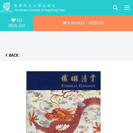
(0)
0 item(s) - US$0.00
Wish List
BACK