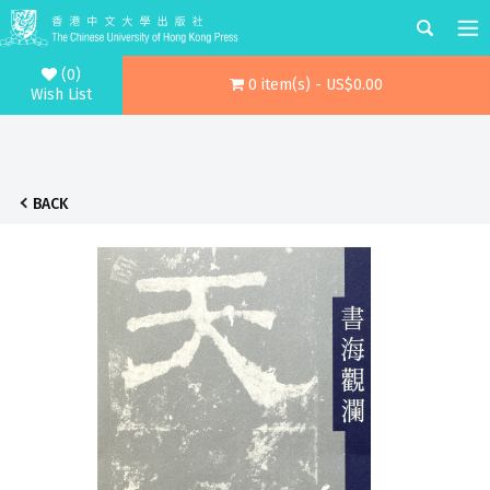
(0)
0 item(s) - US$0.00
Wish List
BACK