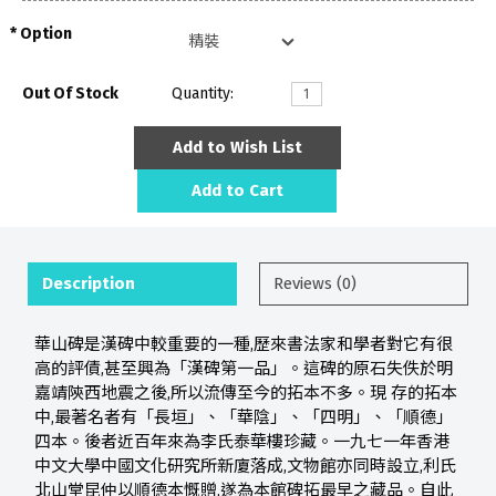
Option
Out Of Stock
Quantity:
Add to Wish List
Add to Cart
Description
Reviews (0)
華山碑是漢碑中較重要的一種,歷來書法家和學者對它有很
高的評債,甚至興為「漢碑第一品」。這碑的原石失佚於明
嘉靖陝西地震之後,所以流傳至今的拓本不多。現 存的拓本
中,最著名者有「長垣」、「華陰」、「四明」、「順德」
四本。後者近百年來為李氏泰華樓珍藏。一九七一年香港
中文大學中國文化研究所新廈落成,文物館亦同時設立,利氏
北山堂昆仲以順德本慨贈,遂為本館碑拓最早之藏品。自此