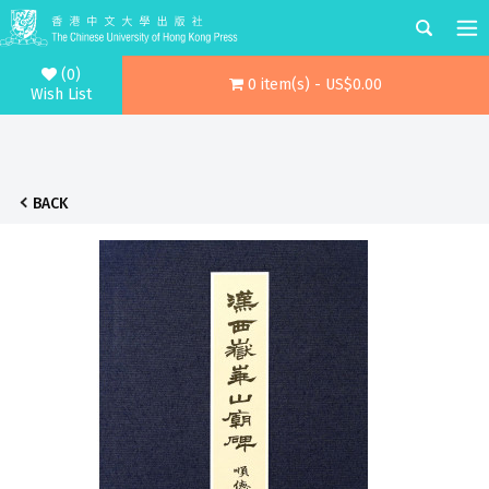
(0)
0 item(s) - US$0.00
Wish List
BACK