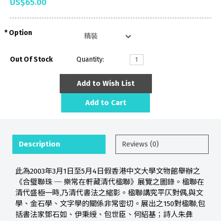
US$65.00
Option
Out Of Stock
Quantity:
Add to Wish List
Add to Cart
Description
Reviews (0)
此為2003年3月1日至5月4日假香港中文大學文物館舉辦之
《合璧聯珠 ─ 樂常在軒藏清代楹聯》展覽之圖錄。楹聯在
清代盛極一時,乃清代書法之縮影。楹聯講究平仄對偶,與文
學、金石學、文字學的關係非常密切。展出之150對楹聯,包
括書法家鄧石如、伊秉綬、包世臣、何紹基；詩人朱彝