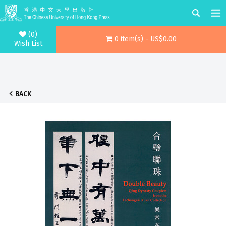
(0)
0 item(s) - US$0.00
Wish List
BACK