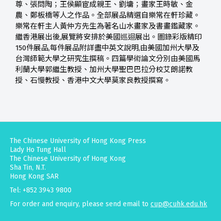
尊、張問陶；王侯顯宦成親王、劉墉；畫家王時敏、金
農、鄭板橋等人之作品。全部展品精選自樂常在軒珍藏。
樂常在軒主人黃仲方先生為著名山水畫家及書畫鑑藏家。
繼香港展出後,展覽將安排於美國巡迴展出。圖錄彩版精印
150件展品,每件展品附詳盡中英文說明,由美國加州大學及
台灣師範大學之研究生撰稿。四篇學術論文分別由美國馬
利蘭大學郭繼生教授、加州大學聖巴巴拉分校艾朗諾教
授、石慢教授、香港中文大學莫家良教授撰寫。
The Chinese University of Hong Kong Press
Lady Ho Tung Hall
The Chinese University of Hong Kong
Sha Tin, N.T.
Hong Kong SAR
Tel: +852 3943 9800
For order and enquiry, please send email to
cup@cuhk.edu.hk