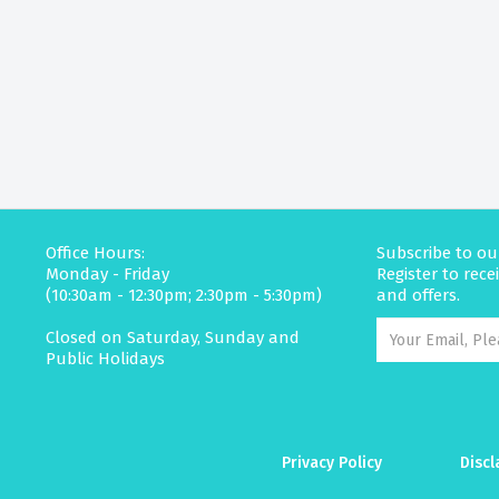
Office Hours:
Subscribe to ou
Monday - Friday
Register to rec
(10:30am - 12:30pm; 2:30pm - 5:30pm)
and offers.
Closed on Saturday, Sunday and
Public Holidays
Privacy Policy
Discl