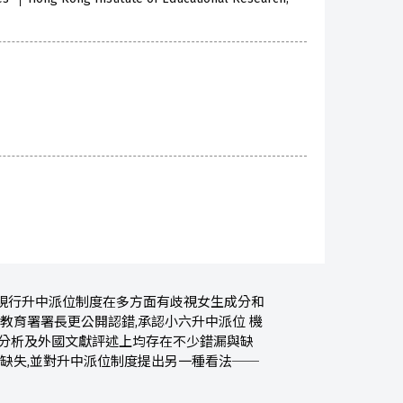
現行升中派位制度在多方面有歧視女生成分和
教育署署長更公開認錯,承認小六升中派位 機
 分析及外國文獻評述上均存在不少錯漏與缺
的缺失,並對升中派位制度提出另一種看法──