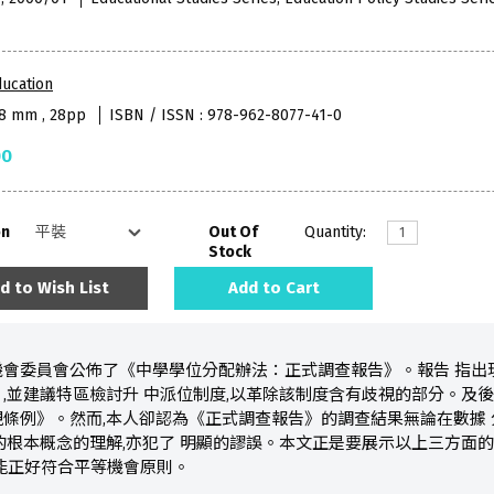
ucation
38 mm , 28pp
ISBN / ISSN : 978-962-8077-41-0
00
on
Out Of
Quantity:
Stock
d to Wish List
Add to Cart
機會委員會公佈了《中學學位分配辦法：正式調查報告》。報告 指出
,並建議特區檢討升 中派位制度,以革除該制度含有歧視的部分。及後
條例》。然而,本人卻認為《正式調查報告》的調查結果無論在數據
的根本概念的理解,亦犯了 明顯的謬誤。本文正是要展示以上三方面
能正好符合平等機會原則。