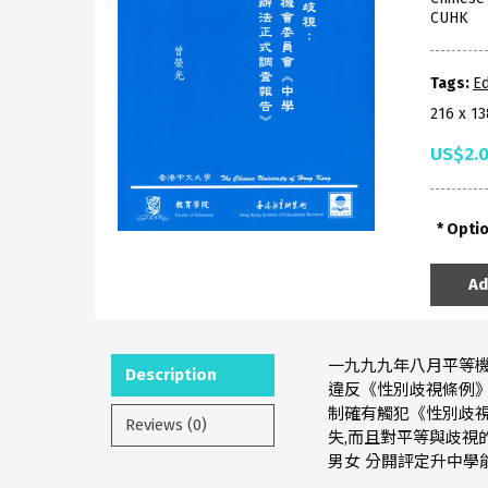
CUHK
Tags:
Ed
216 x 1
US$2.
Opti
Ad
一九九九年八月平等
Description
違反《性別歧視條例》
制確有觸犯《性別歧視
Reviews (0)
失,而且對平等與歧視
男女 分開評定升中學