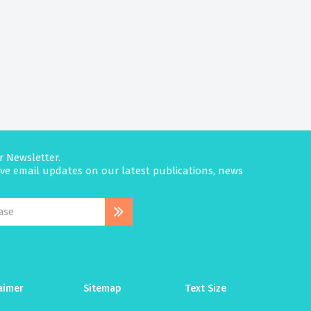
r Newsletter.
eive email updates on our latest publications, news
aimer
Sitemap
Text Size