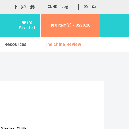
CUHK
Login
繁
简
(0)
0 item(s) - US$0.00
Wish List
Resources
The China Review
c Studies, CUHK