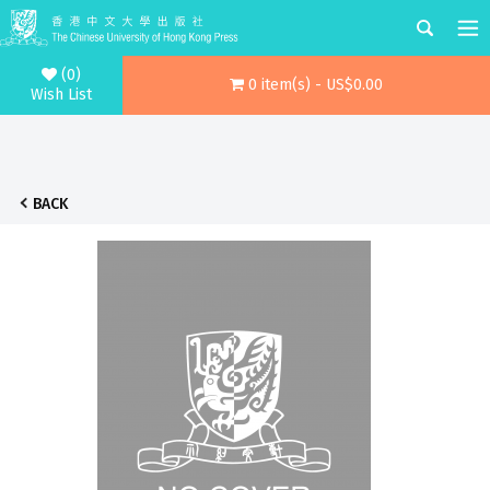
(0)
0 item(s) - US$0.00
Wish List
BACK