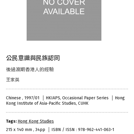
公民意識與民族認同
後過渡期香港人的經驗
王家英
Chinese , 1997/01
HKIAPS, Occasional Paper Series
Hong
Kong Institute of Asia-Pacific Studies, CUHK
Tags:
Hong Kong Studies
215 x 140 mm , 34pp
ISBN / ISSN : 978-962-441-063-1