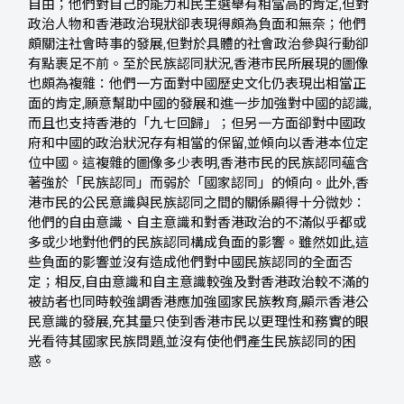
自由；他們對自己的能力和民主選舉有相當高的肯定,但對
政治人物和香港政治現狀卻表現得頗為負面和無奈；他們
頗關注社會時事的發展,但對於具體的社會政治參與行動卻
有點裹足不前。至於民族認同狀況,香港市民所展現的圖像
也頗為複雜：他們一方面對中國歷史文化仍表現出相當正
面的肯定,願意幫助中國的發展和進一步加強對中國的認識,
而且也支持香港的「九七回歸」；但另一方面卻對中國政
府和中國的政治狀況存有相當的保留,並傾向以香港本位定
位中國。這複雜的圖像多少表明,香港市民的民族認同蘊含
著強於「民族認同」而弱於「國家認同」的傾向。此外,香
港市民的公民意識與民族認同之間的關係顯得十分微妙：
他們的自由意識、自主意識和對香港政治的不滿似乎都或
多或少地對他們的民族認同構成負面的影響。雖然如此,這
些負面的影響並沒有造成他們對中國民族認同的全面否
定；相反,自由意識和自主意識較強及對香港政治較不滿的
被訪者也同時較強調香港應加強國家民族教育,顯示香港公
民意識的發展,充其量只使到香港市民以更理性和務實的眼
光看待其國家民族問題,並沒有使他們產生民族認同的困
惑。