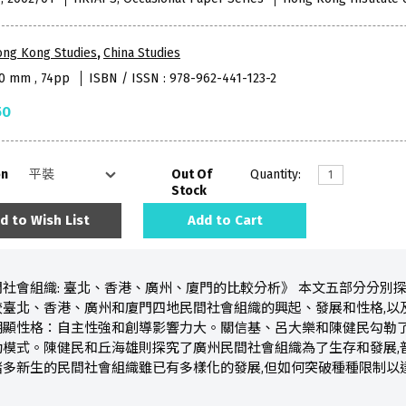
ong Kong Studies
,
China Studies
40 mm , 74pp
ISBN / ISSN : 978-962-441-123-2
50
on
Out Of
Quantity:
Stock
d to Wish List
Add to Cart
社會組織: 臺北、香港、廣州、廈門的比較分析》 本文五部分分別
較臺北、香港、廣州和廈門四地民間社會組織的興起、發展和性格,以
明顯性格：自主性強和創導影響力大。關信基、呂大樂和陳健民勾勒了
模式。陳健民和丘海雄則探究了廣州民間社會組織為了生存和發展,
諸多新生的民間社會組織雖已有多樣化的發展,但如何突破種種限制以