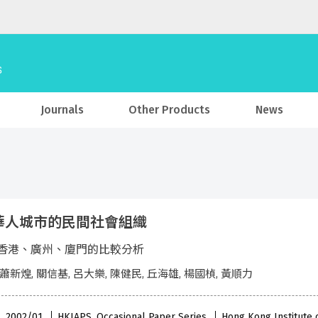
Journals
Other Products
News
華人城市的民間社會組織
香港、廣州、廈門的比較分析
 蕭新煌, 關信基, 呂大樂, 陳健民, 丘海雄, 楊國楨, 黃順力
 , 2002/01
HKIAPS, Occasional Paper Series
Hong Kong Institute o