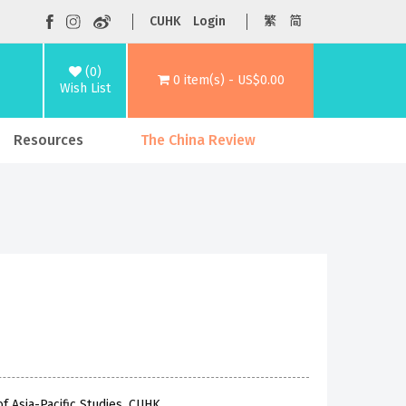
CUHK
Login
繁
简
(0)
0 item(s) - US$0.00
Wish List
Resources
The China Review
f Asia-Pacific Studies, CUHK