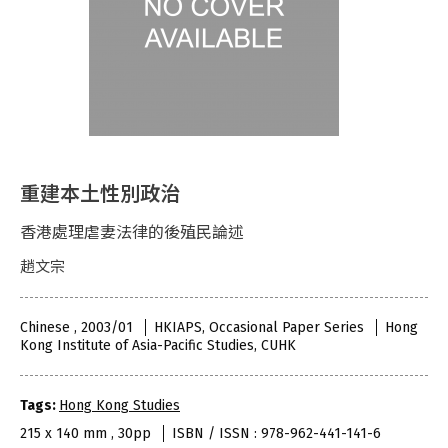
重建本土性別政治
香港處理虐妻法律的後殖民論述
趙文宗
Chinese , 2003/01
HKIAPS, Occasional Paper Series
Hong
Kong Institute of Asia-Pacific Studies, CUHK
Tags:
Hong Kong Studies
215 x 140 mm , 30pp
ISBN / ISSN : 978-962-441-141-6