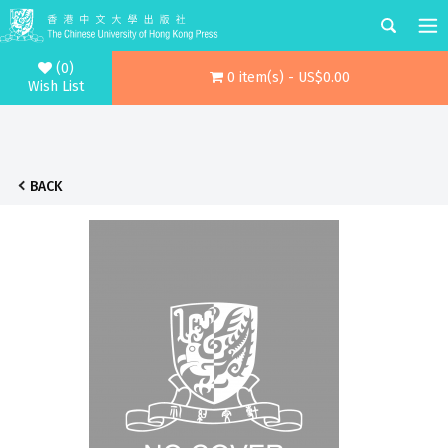
(0)
0 item(s) - US$0.00
Wish List
BACK