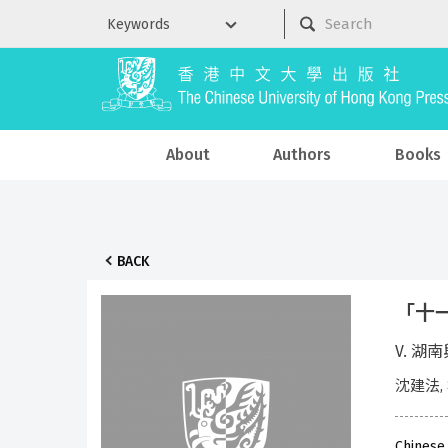
About
Authors
Books
BACK
「十一
V. 湖
沈建法,
Chinese