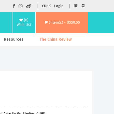
CUHK
Login
繁
简
(0)
0 item(s) - US$0.00
Wish List
Resources
The China Review
f Asia-Pacific Studies, CUHK