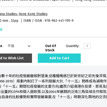
ina Studies
,
Hong Kong Studies
40 mm , 32pp
ISBN / ISSN : 978-962-441-195-9
50
on
Out Of
Quantity:
Stock
d to Wish List
Add to Cart
去數十年的社經發展雖相對落後,但種種機遇已於新世紀之初先後浮現
006-2010）規劃內制訂了一系列發展大計,「十一五」勢將成為湖
在「十一五」期間社經發展的主要方向,繼而介紹湘港在投資、貿易及
年出臺的CEPA和個人遊政策,以及2004年展開的泛珠三角區域合作
合自身的比較優勢和實際發展需要,在「十一五」時期深化兩地的交流