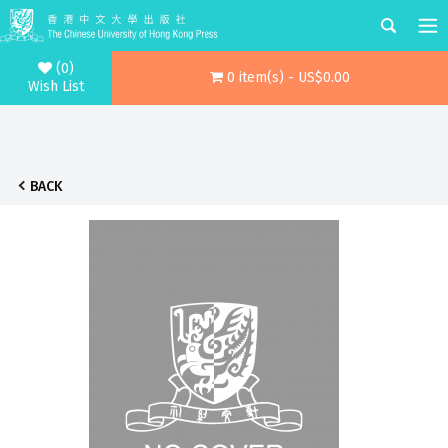
(0)
0 item(s) - US$0.00
Wish List
BACK