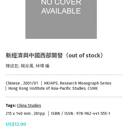
新經濟與中國西部開發（out of stock）
陳述彭, 楊汝萬, 林琿 編
Chinese , 2001/01
HKIAPS, Research Monograph Series
Hong Kong Institute of Asia-Pacific Studies, CUHK
Tags:
China Studies
215 x 140 mm , 261pp
ISBN / ISSN : 978-962-441-555-1
US$12.00