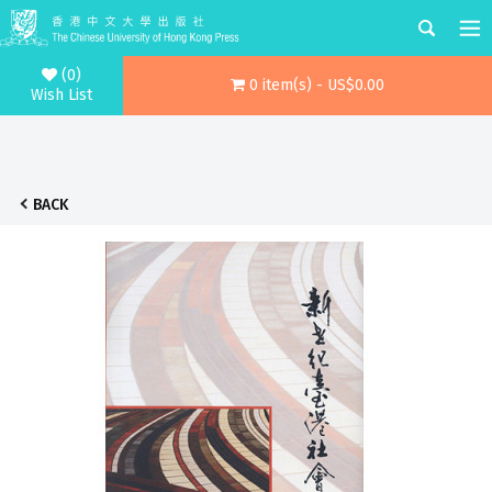
(0)
0 item(s) - US$0.00
Wish List
BACK