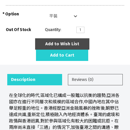
Option
Out Of Stock
Quantity:
Add to Wish List
Add to Cart
Description
Reviews (0)
在全球化的時代,區域化已構成一股難以抗衡的趨勢,亞洲各
國亦在進行不同層次和規模的區域合作,中國內地在其中佔
舉足輕重的地位。香港經歷亞洲金融風暴的挫敗後,朝野已
達成共識,重新定位,積極融入內地經濟體系。臺灣的處境和
政情與香港迥異,對於參與區域化有較大的困難或抗拒。在
兩岸尚未直接「三通」的情況下,加強臺港之間的溝通、瞭