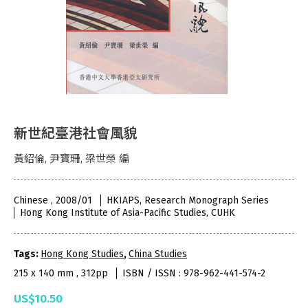
新世紀臺港社會風貌
黃紹倫, 尹寶珊, 梁世榮 編
Chinese , 2008/01
HKIAPS, Research Monograph Series
Hong Kong Institute of Asia-Pacific Studies, CUHK
Tags:
Hong Kong Studies
,
China Studies
215 x 140 mm , 312pp
ISBN / ISSN : 978-962-441-574-2
US$10.50