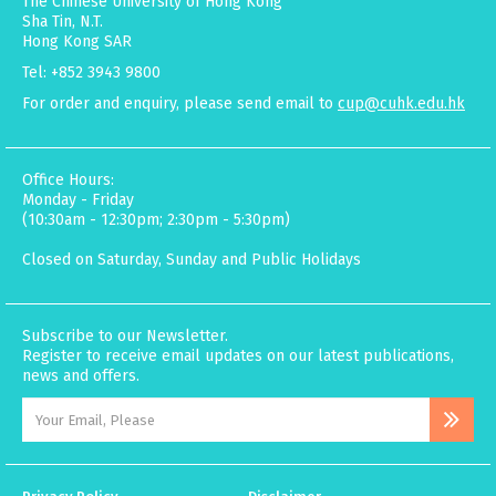
The Chinese University of Hong Kong
Sha Tin, N.T.
Hong Kong SAR
Tel: +852 3943 9800
For order and enquiry, please send email to
cup@cuhk.edu.hk
Office Hours:
Monday - Friday
(10:30am - 12:30pm; 2:30pm - 5:30pm)
Closed on Saturday, Sunday and Public Holidays
Subscribe to our Newsletter.
Register to receive email updates on our latest publications,
news and offers.