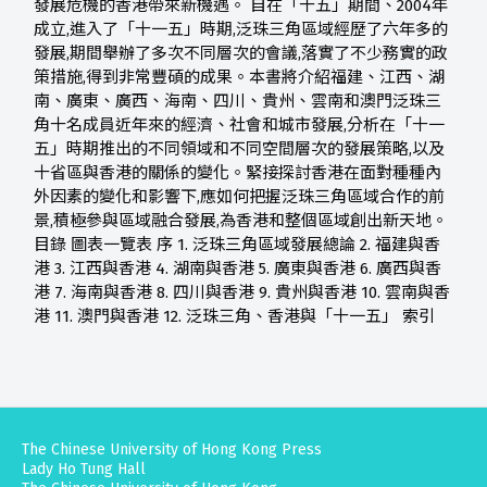
發展危機的香港帶來新機遇。 自在「十五」期間、2004年
成立,進入了「十一五」時期,泛珠三角區域經歷了六年多的
發展,期間舉辦了多次不同層次的會議,落實了不少務實的政
策措施,得到非常豐碩的成果。本書將介紹福建、江西、湖
南、廣東、廣西、海南、四川、貴州、雲南和澳門泛珠三
角十名成員近年來的經濟、社會和城市發展,分析在「十一
五」時期推出的不同領域和不同空間層次的發展策略,以及
十省區與香港的關係的變化。緊接探討香港在面對種種內
外因素的變化和影響下,應如何把握泛珠三角區域合作的前
景,積極參與區域融合發展,為香港和整個區域創出新天地。
目錄 圖表一覽表 序 1. 泛珠三角區域發展總論 2. 福建與香
港 3. 江西與香港 4. 湖南與香港 5. 廣東與香港 6. 廣西與香
港 7. 海南與香港 8. 四川與香港 9. 貴州與香港 10. 雲南與香
港 11. 澳門與香港 12. 泛珠三角、香港與「十一五」 索引
The Chinese University of Hong Kong Press
Lady Ho Tung Hall