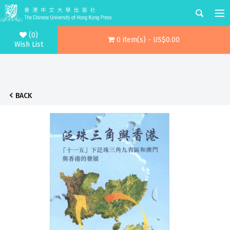
(0)
0 item(s) - US$0.00
Wish List
BACK