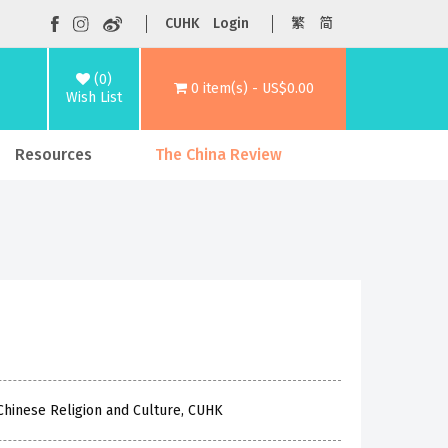
CUHK
Login
繁
简
(0)
0 item(s) - US$0.00
Wish List
Resources
The China Review
 Chinese Religion and Culture, CUHK