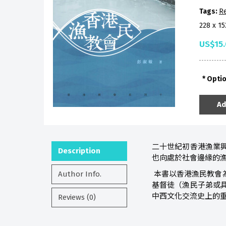
Tags:
Re
228 x 1
US$15
Opti
Ad
二十世紀初香港漁業
Description
也向處於社會邊緣的漁
Author Info.
本書以香港漁民教會
基督徒（漁民子弟或
中西文化交流史上的
Reviews (0)