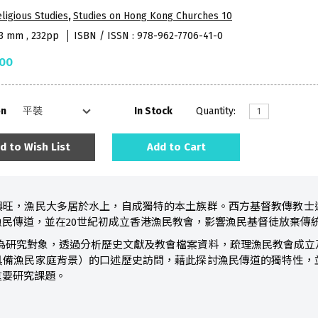
ligious Studies
,
Studies on Hong Kong Churches 10
53 mm , 232pp
ISBN / ISSN : 978-962-7706-41-0
.00
on
In Stock
Quantity:
d to Wish List
Add to Cart
興旺，漁民大多居於水上，自成獨特的本土族群。西方基督教傳教士
民傳道，並在20世紀初成立香港漁民教會，影響漁民基督徒放棄傳
為研究對象，透過分析歷史文獻及教會檔案資料，疏理漁民教會成立
具備漁民家庭背景）的口述歷史訪問，藉此探討漁民傳道的獨特性，
重要研究課題。