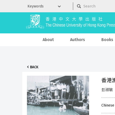
About
Authors
Books
BACK
香港
彭淑敏
Chinese