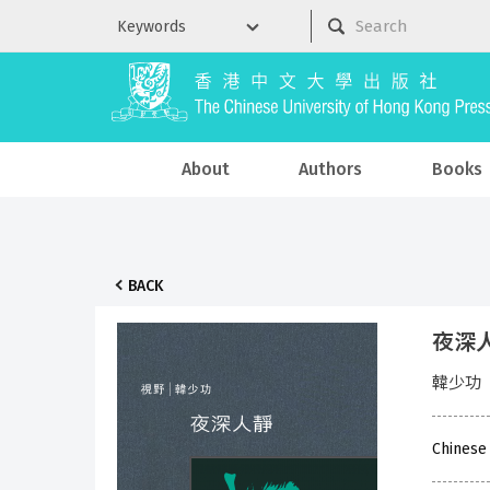
About
Authors
Books
BACK
夜深
韓少功
Chinese