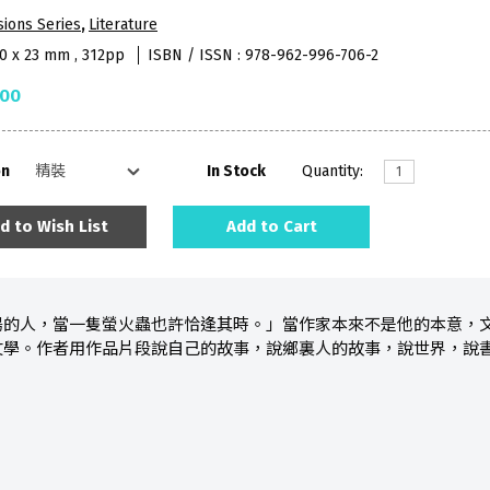
sions Series
,
Literature
40 x 23 mm , 312pp
ISBN / ISSN : 978-962-996-706-2
.00
on
In Stock
Quantity:
d to Wish List
Add to Cart
陽的人，當一隻螢火蟲也許恰逢其時。」當作家本來不是他的本意，
文學。作者用作品片段說自己的故事，說鄉裏人的故事，說世界，說