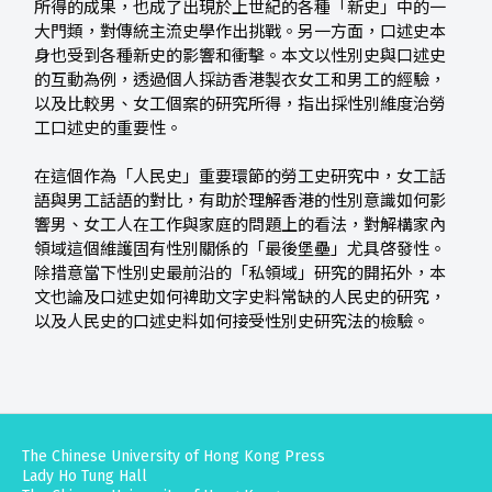
所得的成果，也成了出現於上世紀的各種「新史」中的一
大門類，對傳統主流史學作出挑戰。另一方面，口述史本
身也受到各種新史的影響和衝擊。本文以性別史與口述史
的互動為例，透過個人採訪香港製衣女工和男工的經驗，
以及比較男、女工個案的研究所得，指出採性別維度治勞
工口述史的重要性。
在這個作為「人民史」重要環節的勞工史研究中，女工話
語與男工話語的對比，有助於理解香港的性別意識如何影
響男、女工人在工作與家庭的問題上的看法，對解構家內
領域這個維護固有性別關係的「最後堡壘」尤具啓發性。
除措意當下性別史最前沿的「私領域」研究的開拓外，本
文也論及口述史如何裨助文字史料常缺的人民史的研究，
以及人民史的口述史料如何接受性別史研究法的檢驗。
The Chinese University of Hong Kong Press
Lady Ho Tung Hall