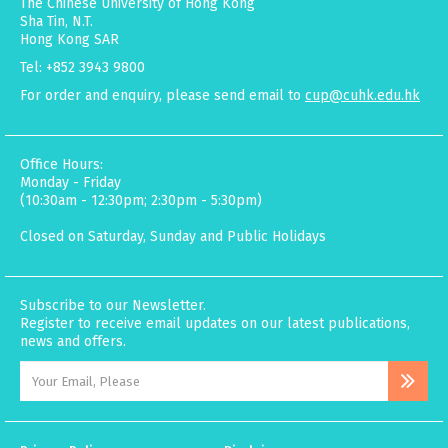
The Chinese University of Hong Kong
Sha Tin, N.T.
Hong Kong SAR
Tel: +852 3943 9800
For order and enquiry, please send email to
cup@cuhk.edu.hk
Office Hours:
Monday - Friday
(10:30am - 12:30pm; 2:30pm - 5:30pm)
Closed on Saturday, Sunday and Public Holidays
Subscribe to our Newsletter.
Register to receive email updates on our latest publications,
news and offers.