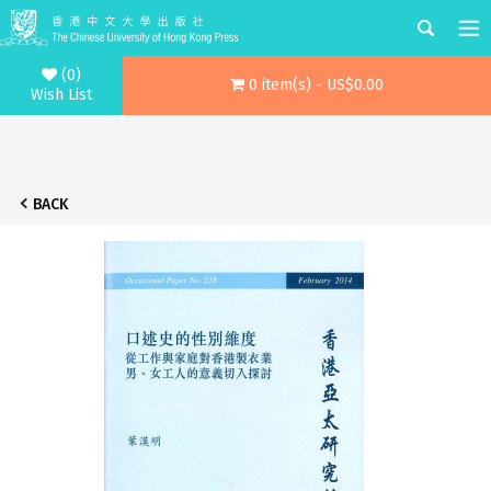
(0)
0 item(s) - US$0.00
Wish List
BACK