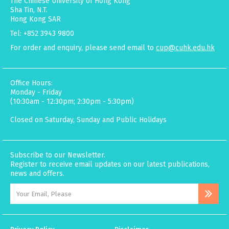
The Chinese University of Hong Kong
Sha Tin, N.T.
Hong Kong SAR
Tel: +852 3943 9800
For order and enquiry, please send email to
cup@cuhk.edu.hk
Office Hours:
Monday - Friday
(10:30am - 12:30pm; 2:30pm - 5:30pm)
Closed on Saturday, Sunday and Public Holidays
Subscribe to our Newsletter.
Register to receive email updates on our latest publications,
news and offers.