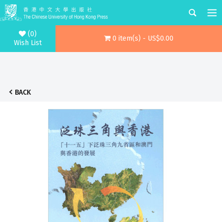
(0)
0 item(s) - US$0.00
Wish List
BACK