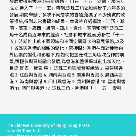
發展危機的香港帶來新機遇。 自在「十五」期間、2004年
成立,進入了「十一五」時期,泛珠三角區域經歷了六年多的
發展,期間舉辦了多次不同層次的會議,落實了不少務實的政
策措施,得到非常豐碩的成果。本書將介紹福建、江西、湖
南、廣東、廣西、海南、四川、貴州、雲南和澳門泛珠三
角十名成員近年來的經濟、社會和城市發展,分析在「十一
五」時期推出的不同領域和不同空間層次的發展策略,以及
十省區與香港的關係的變化。緊接探討香港在面對種種內
外因素的變化和影響下,應如何把握泛珠三角區域合作的前
景,積極參與區域融合發展,為香港和整個區域創出新天地。
目錄 圖表一覽表 序 1. 泛珠三角區域發展總論 2. 福建與香
港 3. 江西與香港 4. 湖南與香港 5. 廣東與香港 6. 廣西與香
港 7. 海南與香港 8. 四川與香港 9. 貴州與香港 10. 雲南與香
港 11. 澳門與香港 12. 泛珠三角、香港與「十一五」 索引
The Chinese University of Hong Kong Press
Lady Ho Tung Hall