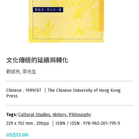
文化傳統的延續與轉化
劉述先, 梁元生
Chinese , 1999/07
The Chinese University of Hong Kong
Press
Tags:
Cultural Studies
,
History
,
Philosophy
229 x 152 mm , 200pp
ISBN / ISSN : 978-962-201-795-5
US$12.00