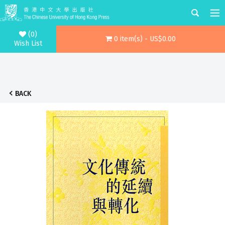
(0)
0 item(s) - US$0.00
Wish List
BACK