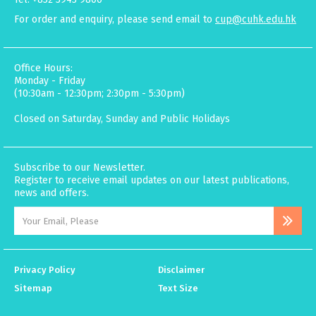
For order and enquiry, please send email to
cup@cuhk.edu.hk
Office Hours:
Monday - Friday
(10:30am - 12:30pm; 2:30pm - 5:30pm)
Closed on Saturday, Sunday and Public Holidays
Subscribe to our Newsletter.
Register to receive email updates on our latest publications,
news and offers.
Privacy Policy
Disclaimer
Sitemap
Text Size