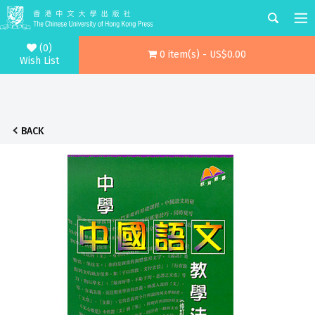
(0)
0 item(s) - US$0.00
Wish List
BACK