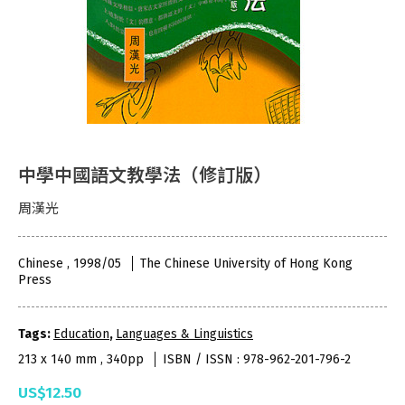
中學中國語文教學法（修訂版）
周漢光
Chinese , 1998/05
The Chinese University of Hong Kong
Press
Tags:
Education
,
Languages & Linguistics
213 x 140 mm , 340pp
ISBN / ISSN : 978-962-201-796-2
US$12.50