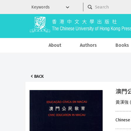
About
Authors
Books
BACK
澳門
黃漢強 
Chinese