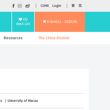
CUHK
Login
繁
简
(0)
0 item(s) - US$0.00
Wish List
Resources
The China Review
ies
University of Macau