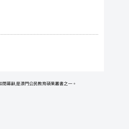
和閉幕辭,是澳門公民教育碩果叢書之一。